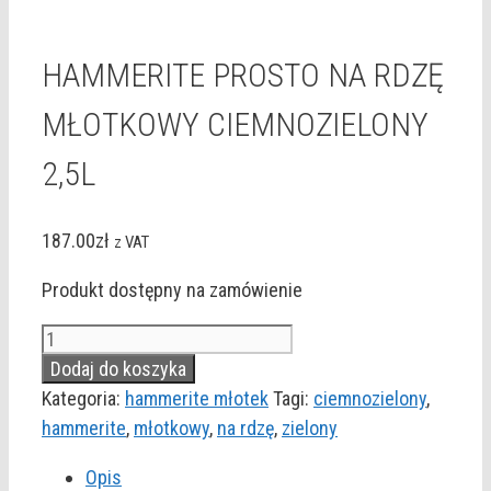
HAMMERITE PROSTO NA RDZĘ
MŁOTKOWY CIEMNOZIELONY
2,5L
187.00
zł
z VAT
Produkt dostępny na zamówienie
ilość
HAMMERITE
Dodaj do koszyka
PROSTO
Kategoria:
hammerite młotek
Tagi:
ciemnozielony
,
NA
hammerite
,
młotkowy
,
na rdzę
,
zielony
RDZĘ
Opis
MŁOTKOWY