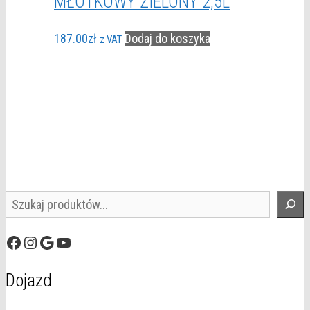
MŁOTKOWY ZIELONY 2,5L
187.00
zł
Dodaj do koszyka
z VAT
Szukaj
Facebook
Instagram
Google
YouTube
Dojazd