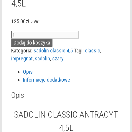
4,5L
125.00
zł
z VAT
ilość
SADOLIN
Dodaj do koszyka
CLASSIC
Kategoria:
sadolin classic 4,5
Tagi:
classic
,
ANTRACYT
impregnat
,
sadolin
,
szary
4,5L
Opis
Informacje dodatkowe
Opis
SADOLIN CLASSIC ANTRACYT
4,5L