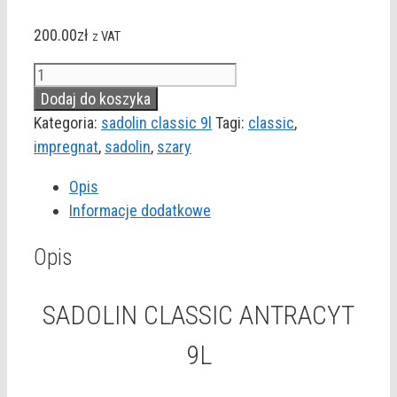
200.00
zł
z VAT
ilość
SADOLIN
Dodaj do koszyka
CLASSIC
Kategoria:
sadolin classic 9l
Tagi:
classic
,
ANTRACYT
impregnat
,
sadolin
,
szary
9L
Opis
Informacje dodatkowe
Opis
SADOLIN CLASSIC ANTRACYT
9L