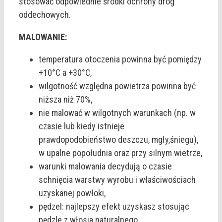
stosować odpowiednie środki ochrony dróg
oddechowych.
MALOWANIE:
temperatura otoczenia powinna być pomiędzy
+10°C a +30°C,
wilgotność względna powietrza powinna być
niższa niż 70%,
nie malować w wilgotnych warunkach (np. w
czasie lub kiedy istnieje
prawdopodobieństwo deszczu, mgły,śniegu),
w upalne popołudnia oraz przy silnym wietrze,
warunki malowania decydują o czasie
schnięcia warstwy wyrobu i właściwościach
uzyskanej powłoki,
pędzel: najlepszy efekt uzyskasz stosując
pędzle z włosia naturalnego.