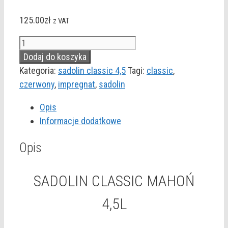
125.00
zł
z VAT
ilość
SADOLIN
Dodaj do koszyka
CLASSIC
Kategoria:
sadolin classic 4,5
Tagi:
classic
,
MAHOŃ
czerwony
,
impregnat
,
sadolin
4,5L
Opis
Informacje dodatkowe
Opis
SADOLIN CLASSIC MAHOŃ
4,5L