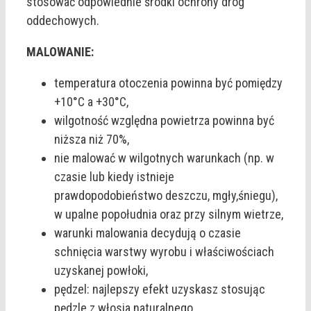
stosować odpowiednie środki ochrony dróg
oddechowych.
MALOWANIE:
temperatura otoczenia powinna być pomiędzy
+10°C a +30°C,
wilgotność względna powietrza powinna być
niższa niż 70%,
nie malować w wilgotnych warunkach (np. w
czasie lub kiedy istnieje
prawdopodobieństwo deszczu, mgły,śniegu),
w upalne popołudnia oraz przy silnym wietrze,
warunki malowania decydują o czasie
schnięcia warstwy wyrobu i właściwościach
uzyskanej powłoki,
pędzel: najlepszy efekt uzyskasz stosując
pędzle z włosia naturalnego.