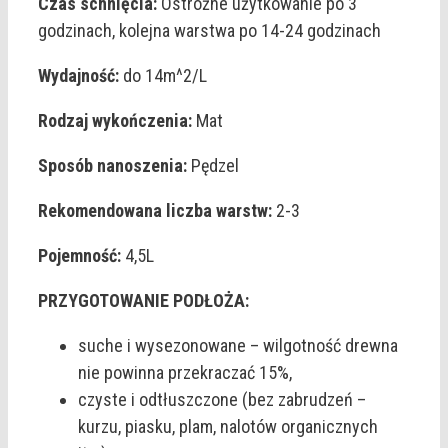
Czas schnięcia:
Ostrożne użytkowanie po 3
godzinach, kolejna warstwa po 14-24 godzinach
Wydajność:
do 14m^2/L
Rodzaj wykończenia:
Mat
Sposób nanoszenia:
Pędzel
Rekomendowana liczba warstw:
2-3
Pojemność:
4,5L
PRZYGOTOWANIE PODŁOŻA:
suche i wysezonowane – wilgotność drewna
nie powinna przekraczać 15%,
czyste i odtłuszczone (bez zabrudzeń –
kurzu, piasku, plam, nalotów organicznych