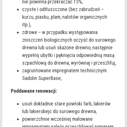
nie powinna przekraczać 15%,
czyste i odtłuszczone (bez zabrudzeń –
kurzu, piasku, plam, nalotów organicznych
itp.),
zdrowe – w przypadku występowania
zniszczeń biologicznych oczyść do surowego
drewna lub usuń skażone drewno, następnie
wypełnij ubytki i pęknięcia odpowiednią masą
szpachlową do drewna, wyrównaj i przeszlifuj,
zagruntowane impregnatem technicznym
Sadolin SuperBase,
Poddawane renowacji:
usuń dokładnie stare powłoki farb, lakierów
lub lakierobejc do surowego drewna,
powierzchnie wcześniej malowane
impregnatami należy przeszlifować papierem