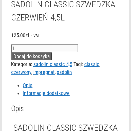
SADOLIN CLASSIC SZWEDZKA
CZERWIEŃ 4,5L
125.00
zł
z VAT
ilość
SADOLIN
Dodaj do koszyka
CLASSIC
Kategoria:
sadolin classic 4,5
Tagi:
classic
,
SZWEDZKA
czerwony
,
impregnat
,
sadolin
CZERWIEŃ
Opis
4,5L
Informacje dodatkowe
Opis
SADOLIN CLASSIC SZWEDZKA