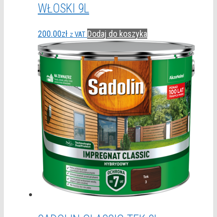
WŁOSKI 9L
200.00
zł
Dodaj do koszyka
z VAT