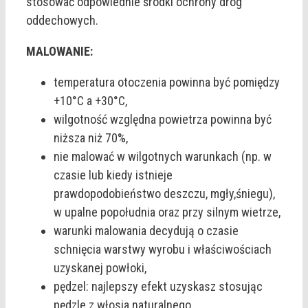
stosować odpowiednie środki ochrony dróg
oddechowych.
MALOWANIE:
temperatura otoczenia powinna być pomiędzy
+10°C a +30°C,
wilgotność względna powietrza powinna być
niższa niż 70%,
nie malować w wilgotnych warunkach (np. w
czasie lub kiedy istnieje
prawdopodobieństwo deszczu, mgły,śniegu),
w upalne popołudnia oraz przy silnym wietrze,
warunki malowania decydują o czasie
schnięcia warstwy wyrobu i właściwościach
uzyskanej powłoki,
pędzel: najlepszy efekt uzyskasz stosując
pędzle z włosia naturalnego.