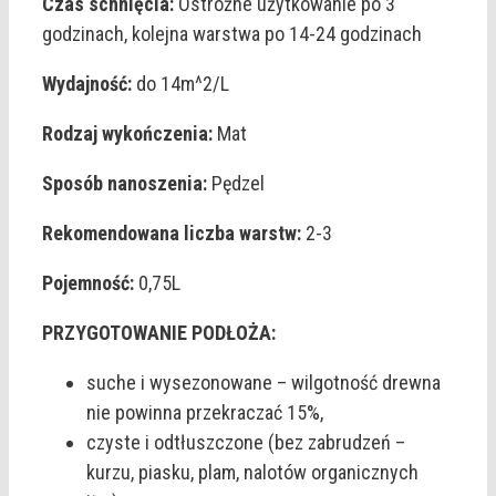
Czas schnięcia:
Ostrożne użytkowanie po 3
godzinach, kolejna warstwa po 14-24 godzinach
Wydajność:
do 14m^2/L
Rodzaj wykończenia:
Mat
Sposób nanoszenia:
Pędzel
Rekomendowana liczba warstw:
2-3
Pojemność:
0,75L
PRZYGOTOWANIE PODŁOŻA:
suche i wysezonowane – wilgotność drewna
nie powinna przekraczać 15%,
czyste i odtłuszczone (bez zabrudzeń –
kurzu, piasku, plam, nalotów organicznych