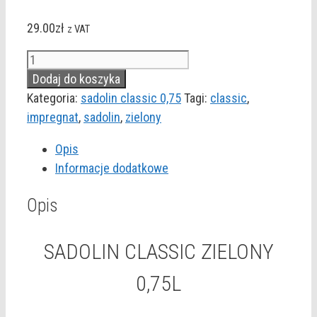
29.00
zł
z VAT
ilość
SADOLIN
Dodaj do koszyka
CLASSIC
Kategoria:
sadolin classic 0,75
Tagi:
classic
,
ZIELONY
impregnat
,
sadolin
,
zielony
0,75L
Opis
Informacje dodatkowe
Opis
SADOLIN CLASSIC ZIELONY
0,75L