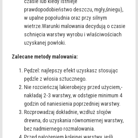
czasie lub kiedy istnieje
prawdopodobieństwo deszczu, mgły,śniegu),
w upalne popołudnia oraz przy silnym
wietrze.Warunki malowania decydują o czasie
schnięcia warstwy wyrobu i właściwościach
uzyskanej powłoki.
Zalecane metody malowania:
Pędzel: najlepszy efekt uzyskasz stosując
pędzle z włosia sztucznego.
Nie rozcieńczaj lakierobejcy przed użyciem,-
nakładaj 2-3 warstwy, w odstępie minimum 4
godzin od naniesienia poprzedniej warstwy.
Rozprowadzaj dokładnie, wzdłuż słojów
drewna, do uzyskania równomiernej warstwy,
bez nadmiernego rozmalowania.
Przed nałożeniem kolejnej warstwy, jeśli