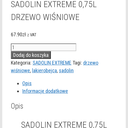
SADOLIN EXTREME 0,75L
DRZEWO WIŚNIOWE
67.90
zł
z VAT
ilość
SADOLIN
Dodaj do koszyka
EXTREME
Kategoria:
SADOLIN EXTREME
Tagi:
drzewo
0,75L
wiśniowe
,
lakierobejca
,
sadolin
DRZEWO
Opis
WIŚNIOWE
Informacje dodatkowe
Opis
SADOLIN EXTREME 0,75L