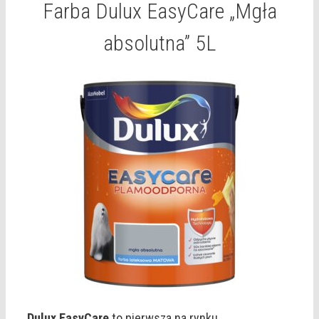
Farba Dulux EasyCare „Mgła
absolutna” 5L
Dulux EasyCare
to pierwsza na rynku