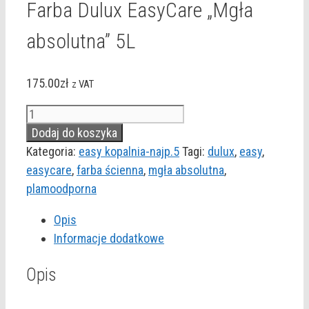
Farba Dulux EasyCare „Mgła
absolutna” 5L
175.00
zł
z VAT
ilość
Farba
Dodaj do koszyka
Dulux
Kategoria:
easy kopalnia-najp.5
Tagi:
dulux
,
easy
,
EasyCare
easycare
,
farba ścienna
,
mgła absolutna
,
"Mgła
plamoodporna
absolutna"
Opis
5L
Informacje dodatkowe
Opis