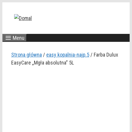
Przejdź
do
treści
Menu
Strona główna
/
easy kopalnia-najp.5
/ Farba Dulux
EasyCare „Mgła absolutna” 5L