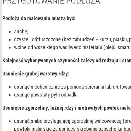
PRZYGOTOWANIE PODŁOŻA:
Podłoża do malowania muszą być:
suche,
czyste i odtłuszczone (bez zabrudzeń – kurzu, piasku, p
wolne od wszelkiego wadliwego materiału (oleju, smaru, 
Kolejność wykonywanych czynności zależy od rodzaju i sta
Usunięcie grubej warstwy rdzy:
usunąć mechanicznie za pomocą ścierania lub dłutowan
usunąć powstały pył i odpadki.
Usunięcie zgorzeliny, luźnej rdzy i nietrwałych powłok mala
usunąć słabo przylegającą zgorzelinę walcowniczą (prod
powłoki malarskie za pomocą skrobania szpachelką budow