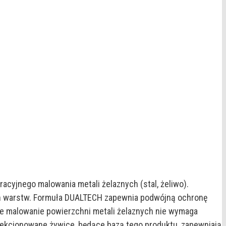
acyjnego malowania metali żelaznych (stal, żeliwo).
ych warstw. Formuła DUALTECH zapewnia podwójną ochronę
ze malowanie powierzchni metali żelaznych nie wymaga
lekcjonowane żywice, będące bazą tego produktu, zapewniają