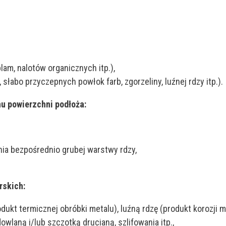
lam, nalotów organicznych itp.),
słabo przyczepnych powłok farb, zgorzeliny, luźnej rdzy itp.).
nu powierzchni podłoża:
ia bezpośrednio grubej warstwy rdzy,
rskich:
ukt termicznej obróbki metalu), luźną rdzę (produkt korozji 
laną i/lub szczotką drucianą, szlifowania itp.,