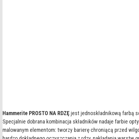
Hammerite PROSTO NA RDZĘ
jest jednoskładnikową farbą s
Specjalnie dobrana kombinacja składników nadaje farbie op
malowanym elementom: tworzy barierę chroniącą przed wilgoc
bardzo dokładnego oczyszczania z rdzy, nakładania warstw 