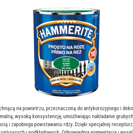
chnącą na powietrzu, przeznaczoną do antykorozyjnego i dekor
tymalną, wysoką konsystencję, umożliwiając nakładanie grub
ią i zapobiega powstawaniu rdzy. Dzięki specjalnej receptur
gruntujących i podkładowych. Odpowiednia pigmentacja i wyse