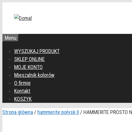
Przejdź
do
treści
Menu
WYSZUKAJ PRODUKT
SKLEP ONLINE
MOJE KONTO
Mieszalnik kolorów
O firmie
Kontakt
KOSZYK
Strona główna
/
hammerite połysk II
/ HAMMERITE PROSTO N