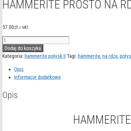
HAMMERITE PROSTO NA RD
57.00
zł
z VAT
ilość
HAMMERITE
Dodaj do koszyka
PROSTO
Kategoria:
hammerite połysk II
Tagi:
hammerite
,
na rdzę
,
poły
NA
Opis
RDZĘ
Informacje dodatkowe
ZIELONY
POŁYSK
Opis
0,7L
HAMMERITE 