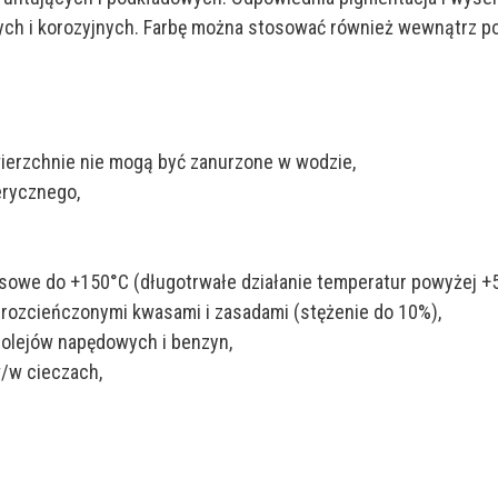
h i korozyjnych. Farbę można stosować również wewnątrz p
erzchnie nie mogą być zanurzone w wodzie,
erycznego,
resowe do +150°C (długotrwałe działanie temperatur powyżej 
) rozcieńczonymi kwasami i zasadami (stężenie do 10%),
) olejów napędowych i benzyn,
/w cieczach,