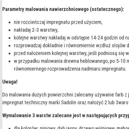
Parametry malowania nawierzchniowego (ostatecznego):
nie rozcieńczaj impregnatu przed użyciem,
nakładaj 2-3 warstwy,
kolejne warstwy nakładaj w odstępie 14-24 godzin od n
rozprowadzaj dokładnie i równomiernie wzdłuż słojów 
przed nałożeniem kolejnej warstwy, jeśli podniosą się 
w przypadku malowania drewna heblowanego, po 5-10 mi
równomiernego rozprowadzenia nadmiaru impregnatu.
Uwaga!
Do malowania dużych powierzchni zalecamy używanie farb z j
impregnat techniczny marki Sadolin oraz nałożyć 2 lub 3war
Wymalowanie 3 warstw zalecane jest w następujących przy
dla kolorów: piniowy, dąb jasny, drzewo wiśniowe, mah