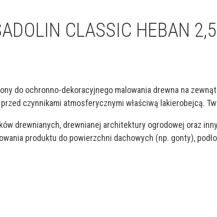
SADOLIN CLASSIC HEBAN 2,5
ony do ochronno-dekoracyjnego malowania drewna na zewnątr
rzed czynnikami atmosferycznymi właściwą lakierobejcą. Two
omków drewnianych, drewnianej architektury ogrodowej oraz i
sowania produktu do powierzchni dachowych (np. gonty), pod