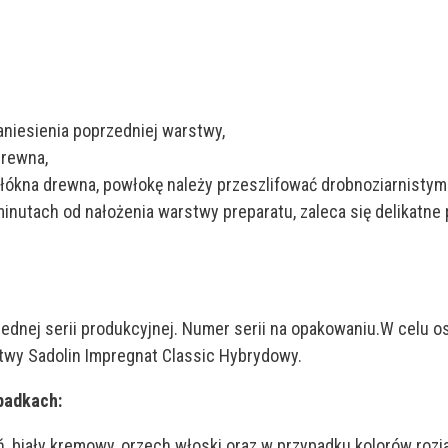
aniesienia poprzedniej warstwy,
drewna,
włókna drewna, powłokę należy przeszlifować drobnoziarnistym 
nutach od nałożenia warstwy preparatu, zaleca się delikatn
ednej serii produkcyjnej. Numer serii na opakowaniu.W celu o
stwy Sadolin Impregnat Classic Hybrydowy.
padkach:
oń, biały kremowy, orzech włoski oraz w przypadku kolorów ro