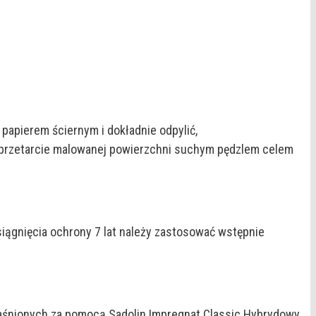
papierem ściernym i dokładnie odpylić,
e przetarcie malowanej powierzchni suchym pędzlem celem
siągnięcia ochrony 7 lat należy zastosować wstępnie
zjaśnionych za pomocą Sadolin Impregnat Classic Hybrydowy