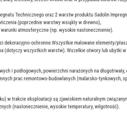
regnatu Technicznego oraz 2 warstw produktu Sadolin Impregn
ończenia (poprzednie warstwy wsiąkły w drewno),
warunki atmosferyczne (np. wysokie nasłonecznienie).
ści dekoracyjno-ochronne.Wszystkie malowane elementy/płasz
a (dotyczy wszystkich warstw). Wszelkie otwory lub ubytki 
ych i podłogowych, powierzchni narażonych na długotrwały, c
innych prac remontowo-budowlanych (malarsko-tynkowych, sp
ku) w trakcie eksploatacji są zjawiskiem naturalnym związan
nych (nasłonecznienie, wysokie temperatury, wilgotność).