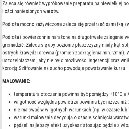
Zaleca się również wypróbowanie preparatu na niewielkiej p
ilości naniesionych warstw.
Podłoża mocno zażywiczone zaleca się przetrzeć szmatką zw
Podłoża i powierzchnie narażone na długotrwałe zaleganie w
gromadzić. Zaleca się aby poziome płaszczyzny miały kąt sp
ostrych krawędzi drewna (promień zaokrąglenia min. 2mm).
uszczelniaczami, aby nie było możliwości ingerencji oraz 
korozją.Szlifowanie na sucho powoduje powstawanie kurzu 
MALOWANIE:
temperatura otoczenia powinna być pomiędzy +10°C a 
wilgotność względna powietrza powinna być niższa niż 
nie malować w wilgotnych warunkach (np. w czasie lub 
warunki malowania decydują o czasie schnięcia warstw
pędzel: najlepszy efekt uzyskasz stosując pędzle z wło