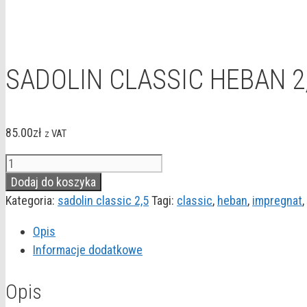
SADOLIN CLASSIC HEBAN 2
85.00
zł
z VAT
ilość
SADOLIN
Dodaj do koszyka
CLASSIC
Kategoria:
sadolin classic 2,5
Tagi:
classic
,
heban
,
impregnat
,
HEBAN
Opis
2,5L
Informacje dodatkowe
Opis