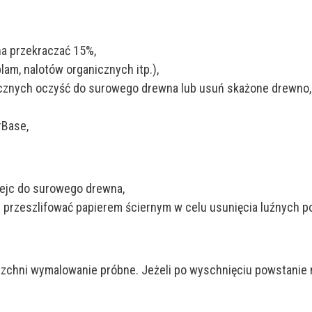
a przekraczać 15%,
lam, nalotów organicznych itp.),
znych oczyść do surowego drewna lub usuń skażone drewno, n
rBase,
obejc do surowego drewna,
przeszlifować papierem ściernym w celu usunięcia luźnych po
chni wymalowanie próbne. Jeżeli po wyschnięciu powstanie ni