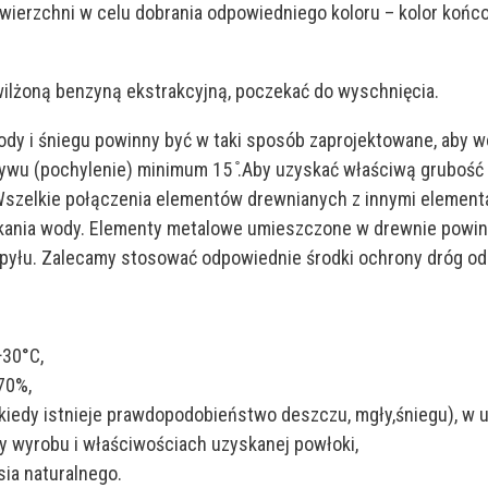
owierzchni w celu dobrania odpowiedniego koloru – kolor końc
ilżoną benzyną ekstrakcyjną, poczekać do wyschnięcia.
ody i śniegu powinny być w taki sposób zaprojektowane, aby w
ływu (pochylenie) minimum 15 ̊.Aby uzyskać właściwą grubość 
 Wszelkie połączenia elementów drewnianych z innymi elemen
wnikania wody. Elementy metalowe umieszczone w drewnie pow
i pyłu. Zalecamy stosować odpowiednie środki ochrony dróg 
+30°C,
70%,
kiedy istnieje prawdopodobieństwo deszczu, mgły,śniegu), w u
y wyrobu i właściwościach uzyskanej powłoki,
sia naturalnego.