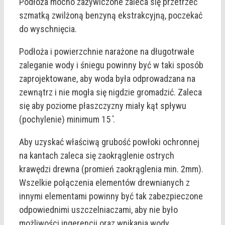
Podłoża mocno zażywiczone zaleca się przetrzeć
szmatką zwilżoną benzyną ekstrakcyjną, poczekać
do wyschnięcia.
Podłoża i powierzchnie narażone na długotrwałe
zaleganie wody i śniegu powinny być w taki sposób
zaprojektowane, aby woda była odprowadzana na
zewnątrz i nie mogła się nigdzie gromadzić. Zaleca
się aby poziome płaszczyzny miały kąt spływu
(pochylenie) minimum 15 ̊.
Aby uzyskać właściwą grubość powłoki ochronnej
na kantach zaleca się zaokrąglenie ostrych
krawędzi drewna (promień zaokrąglenia min. 2mm).
Wszelkie połączenia elementów drewnianych z
innymi elementami powinny być tak zabezpieczone
odpowiednimi uszczelniaczami, aby nie było
możliwości ingerencji oraz wnikania wody.