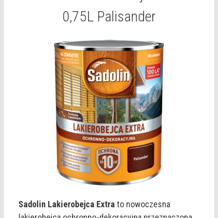
0,75L Palisander
Sadolin Lakierobejca Extra
to nowoczesna
lakierobejca ochronno-dekoracyjna przeznaczona