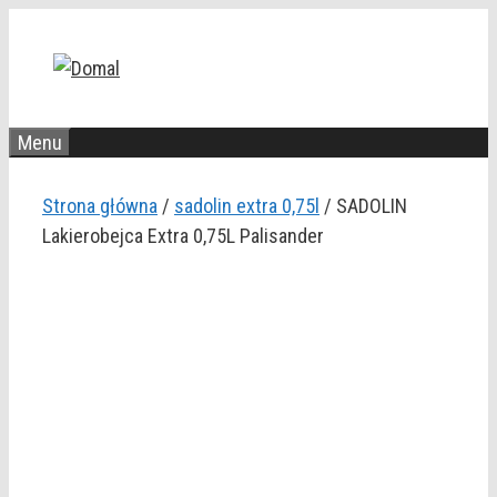
Przejdź
do
treści
Menu
Strona główna
/
sadolin extra 0,75l
/ SADOLIN
Lakierobejca Extra 0,75L Palisander