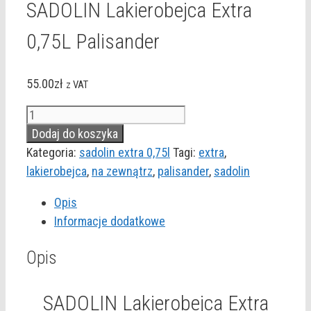
SADOLIN Lakierobejca Extra
0,75L Palisander
55.00
zł
z VAT
ilość
SADOLIN
Dodaj do koszyka
Lakierobejca
Kategoria:
sadolin extra 0,75l
Tagi:
extra
,
Extra
lakierobejca
,
na zewnątrz
,
palisander
,
sadolin
0,75L
Opis
Palisander
Informacje dodatkowe
Opis
SADOLIN Lakierobejca Extra