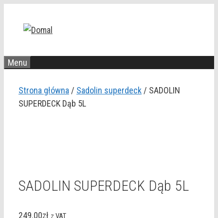
Przejdź
do
treści
Menu
Strona główna
/
Sadolin superdeck
/ SADOLIN
SUPERDECK Dąb 5L
SADOLIN SUPERDECK Dąb 5L
249.00
zł
z VAT