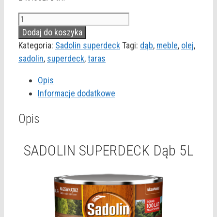
ilość
SADOLIN
Dodaj do koszyka
SUPERDECK
Kategoria:
Sadolin superdeck
Tagi:
dąb
,
meble
,
olej
,
Dąb
sadolin
,
superdeck
,
taras
5L
Opis
Informacje dodatkowe
Opis
SADOLIN SUPERDECK Dąb 5L